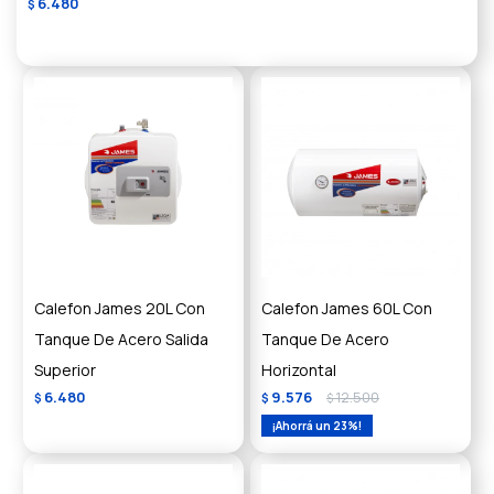
6.480
$
Calefon James 20L Con
Calefon James 60L Con
Tanque De Acero Salida
Tanque De Acero
Superior
Horizontal
6.480
9.576
12.500
$
$
$
23