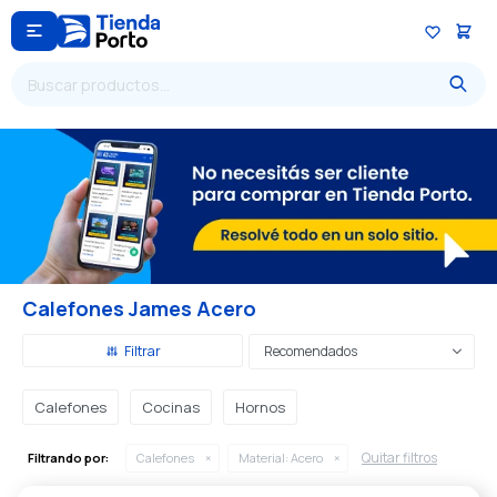

Calefones James Acero
Recomendados
Calefones
Cocinas
Hornos
Quitar filtros
Filtrando por:
Calefones
Material:
Acero