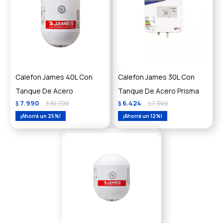
Calefon James 40L Con
Calefon James 30L Con
Tanque De Acero
Tanque De Acero Prisma
7.990
10.700
6.424
7.360
$
$
$
$
25
12