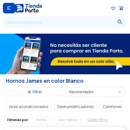

Hornos James en color Blanco
Recomendados
Aires acondicionados
Deshumidificadores
Calefones
Quitar filtros
Filtrando por:
Hornos
Color:
Blanco