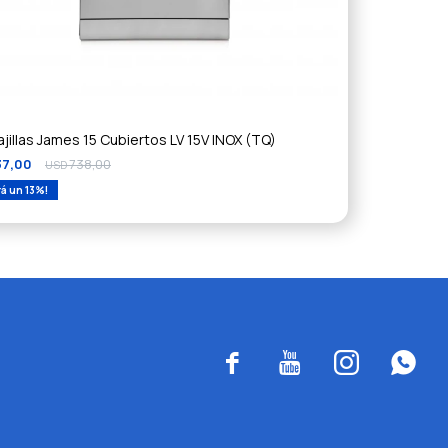
jillas James 15 Cubiertos LV 15V INOX (TQ)
37,00
738,00
USD
13



