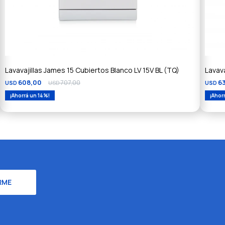
Lavavajillas James 15 Cubiertos Blanco LV 15V BL (TQ)
Lavava
608,00
707,00
6
USD
USD
USD
14
RME