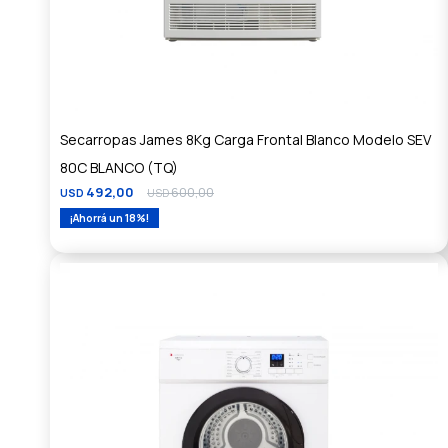
Secarropas James 8Kg Carga Frontal Blanco Modelo SEV
80C BLANCO (TQ)
492,00
600,00
USD
USD
18