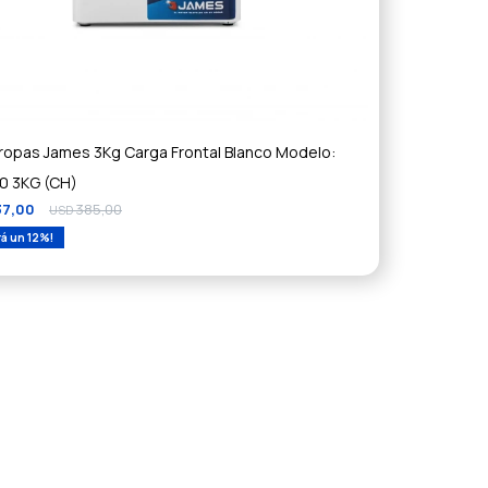
ropas James 3Kg Carga Frontal Blanco Modelo:
0 3KG (CH)
37,00
385,00
USD
12