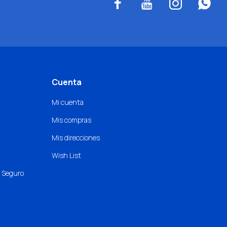




Cuenta
Mi cuenta
Mis compras
Mis direcciones
Wish List
o Seguro