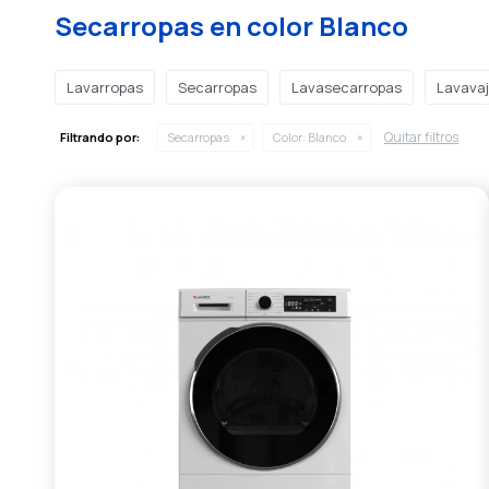
Secarropas en color Blanco
Lavarropas
Secarropas
Lavasecarropas
Lavavaji
Quitar filtros
Filtrando por:
Secarropas
Color:
Blanco