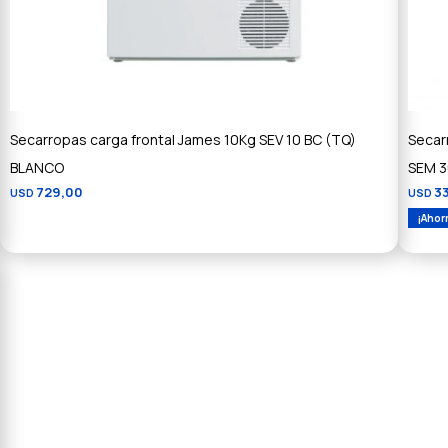
Secarropas carga frontal James 10Kg SEV 10 BC (TQ)
Secar
BLANCO
SEM 3
729,00
3
USD
USD