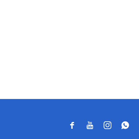



