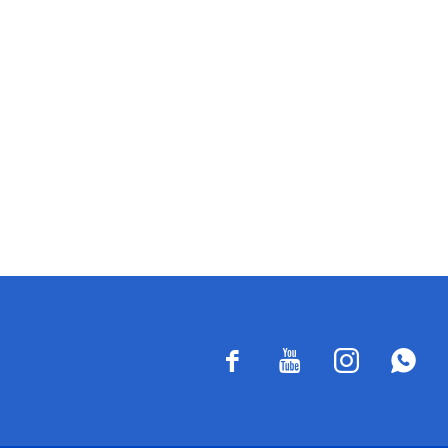



