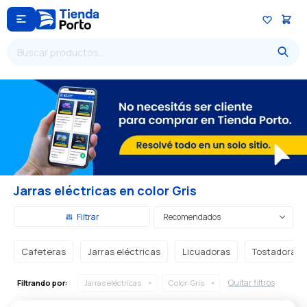

Jarras eléctricas en color Gris
Recomendados
Cafeteras
Jarras eléctricas
Licuadoras
Tostadoras
Quitar filtros
Filtrando por:
Jarras eléctricas
Color:
Gris