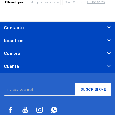
Quitar filtros
Filtrando por:
Multiprocesadoras
Color:
Gris
Contacto
Nosotros
Compra
Cuenta
SUSCRIBIRME



