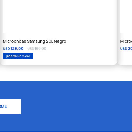
Microondas Samsung 20L Negro
Micro
129,00
169,00
2
USD
USD
USD
23
RME