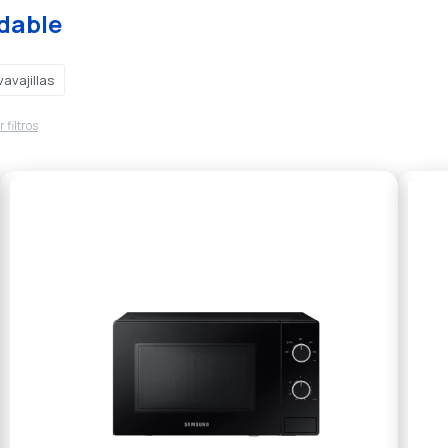
dable
avajillas
 filtros