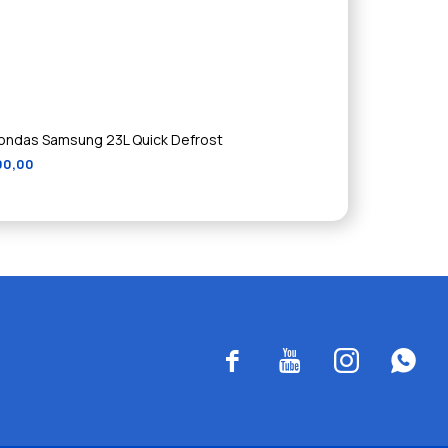
ondas Samsung 23L Quick Defrost
00,00



