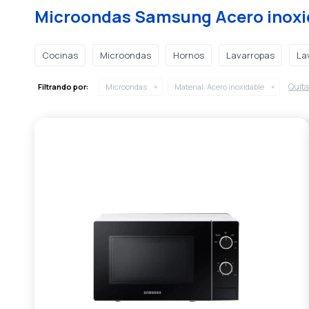
Microondas Samsung Acero inoxi
Cocinas
Microondas
Hornos
Lavarropas
Lav
Quitar
Filtrando por:
Microondas
Material:
Acero inoxidable