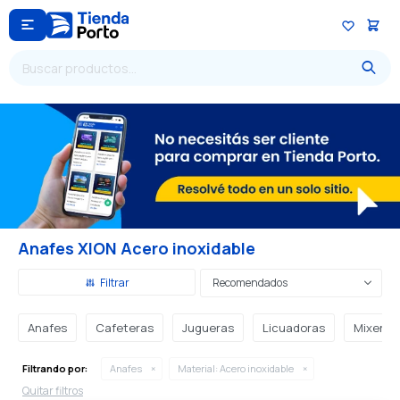

Anafes XION Acero inoxidable
Recomendados
Anafes
Cafeteras
Jugueras
Licuadoras
Mixers
Filtrando por:
Anafes
Material:
Acero inoxidable
Quitar filtros