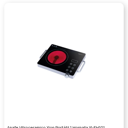
Anafe Vitroceramico Xion Portátil 1 Hornalla XI-EH101