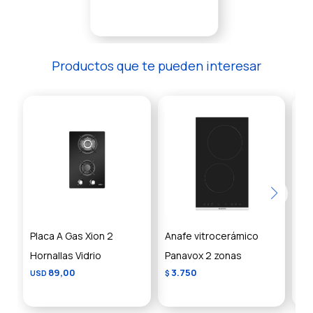
Productos que te pueden interesar
Placa A Gas Xion 2
Anafe vitrocerámico
An
Hornallas Vidrio
Panavox 2 zonas
Ac
89,00
3.750
USD
$
US