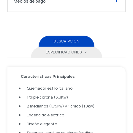
Medios de pago
DESCRIPCIÓN
ESPECIFICACIONES
Características Principales
Quemador estilo Italiano
1 triple corona (3.3Kw)
2 medianos (1.75kw) y 1 chico (1,0kw)
Encendido eléctrico
Diseño elegante
Soporte y parrillas en hierro fundido