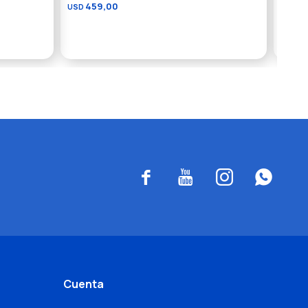
459,00
6
USD
USD




Cuenta