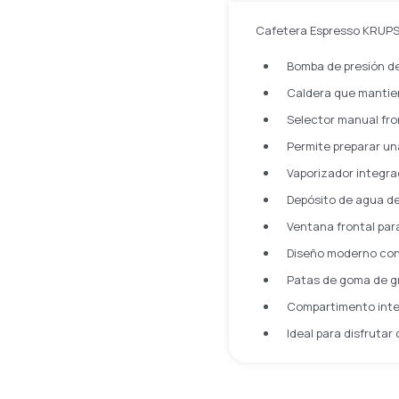
Cafetera Espresso KRUP
Bomba de presión de
Caldera que mantie
Selector manual fron
Permite preparar un
Vaporizador integra
Depósito de agua de
Ventana frontal para
Diseño moderno con 
Patas de goma de gr
Compartimento integ
Ideal para disfrutar