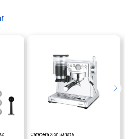
ar
oso
Cafetera Xion Barista
Cafet