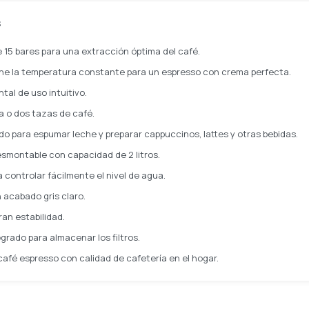
S
 15 bares para una extracción óptima del café.
ne la temperatura constante para un espresso con crema perfecta.
tal de uso intuitivo.
a o dos tazas de café.
do para espumar leche y preparar cappuccinos, lattes y otras bebidas.
smontable con capacidad de 2 litros.
 controlar fácilmente el nivel de agua.
acabado gris claro.
an estabilidad.
rado para almacenar los filtros.
 café espresso con calidad de cafetería en el hogar.