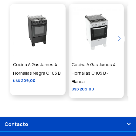
Cocina A Gas James 4
Cocina A Gas James 4
Co
Hornallas Negra C 105 B
Hornallas C 105 B -
Ja
209,00
USD
Blanca
Ne
209,00
USD
US
Contacto