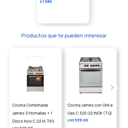
1.980
$
Productos que te pueden interesar
Cocina Combinada
Cocina James con Grill a
Co
James 3 Hornallas + 1
Gas C 325 G2 INOX (TQ)
Gri
539,00
Disco Inox C 221A TKS
USD
US