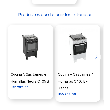
Productos que te pueden interesar
Cocina A Gas James 4
Cocina A Gas James 4
Co
Hornallas Negra C 105 B
Hornallas C 105 B -
Ja
209,00
USD
Blanca
Ne
209,00
USD
US