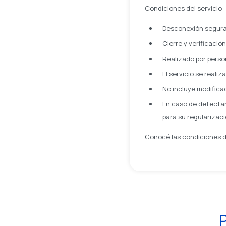
Condiciones del servicio:
Desconexión segura 
Cierre y verificació
Realizado por perso
El servicio se reali
No incluye modificac
En caso de detectar
para su regularizaci
Conocé las condiciones de
P