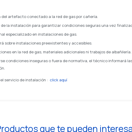
del artefacto conectado a la red de gas por cañería.
n de la instalación para garantizar condiciones seguras una vez finaliza
nal especializado en instalaciones de gas.
zará sobre instalaciones preexistentes y accesibles.
iones en la red de gas, materiales adicionales ni trabajos de albañilería.
se condiciones inseguras o fuera de normativa, el técnico informará l
ón.
l servicio de instalación :
click aquí
roductos que te pueden interes