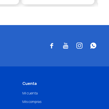




Cuenta
Mi cuenta
Mis compras