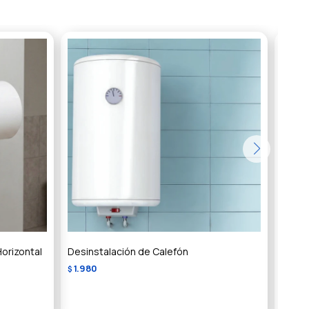
orizontal
Desinstalación de Calefón
Desin
1.980
1.98
$
$