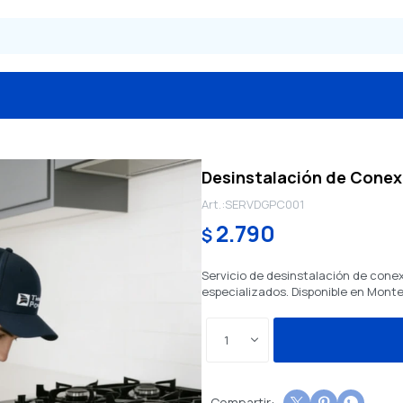
Desinstalación de Conex
SERVDGPC001
2.790
$
Servicio de desinstalación de conex
especializados. Disponible en Monte
1