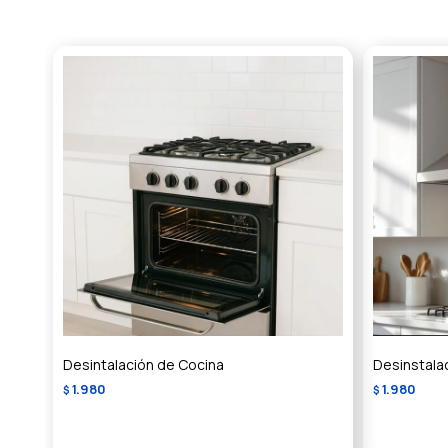
Desintalación de Cocina
Desinstala
1.980
1.980
$
$