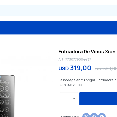
Enfriadora De Vinos Xion 
7730779004437
319,00
USD
389,0
USD
La bodega en tu hogar. Enfriadora de
para tus vinos.
1