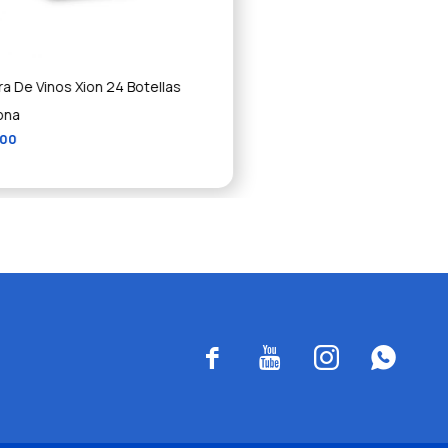
ra De Vinos Xion 24 Botellas
ona
,00



