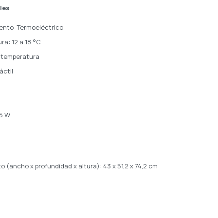
les
ento: Termoeléctrico
a: 12 a 18 °C
e temperatura
áctil
65 W
 (ancho x profundidad x altura): 43 x 51,2 x 74,2 cm