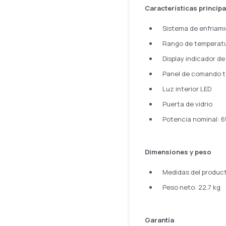
Características principa
Sistema de enfriami
Rango de temperatur
Display indicador d
Panel de comando t
Luz interior LED
Puerta de vidrio
Potencia nominal: 
Dimensiones y peso
Medidas del producto
Peso neto: 22,7 kg
Garantía