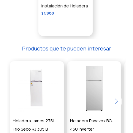
Instalación de Heladera
1.980
$
Productos que te pueden interesar
Heladera James 275L
Heladera Panavox BC-
He
Frio Seco RJ 305 B
450 Inverter
Fr