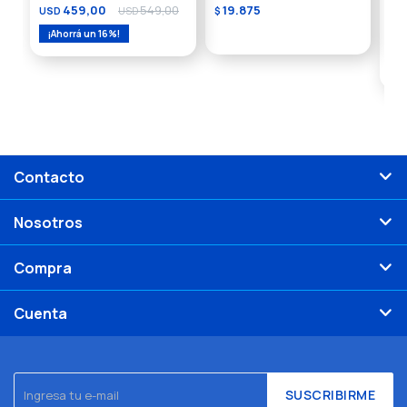
459,00
549,00
19.875
USD
USD
$
Ne
16
(C
US
Contacto
Nosotros
Compra
Cuenta
SUSCRIBIRME