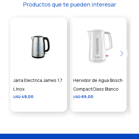
Productos que te pueden interesar
Jarra Electrica James 1.7
Hervidor de Agua Bosch
He
L Inox
CompactClass Blanco
de 
48,00
69,00
USD
USD
US