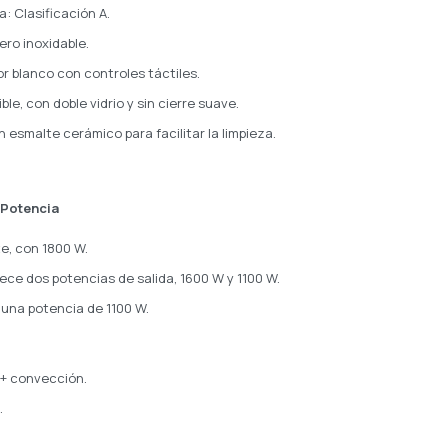
a: Clasificación A.
ero inoxidable.
or blanco con controles táctiles.
ble, con doble vidrio y sin cierre suave.
n esmalte cerámico para facilitar la limpieza.
 Potencia
e, con 1800 W.
frece dos potencias de salida, 1600 W y 1100 W.
n una potencia de 1100 W.
 + convección.
.