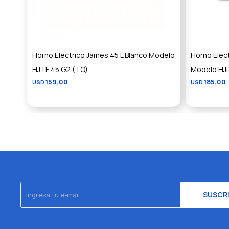
Horno Electrico James 45 L Blanco Modelo
Horno Elec
HJTF 45 G2 (TQ)
Modelo HJI
159,00
185,00
USD
USD
SUSCR