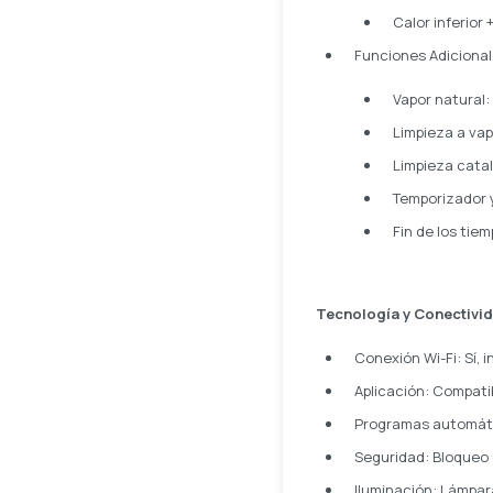
Calor inferior
Funciones Adicional
Vapor natural:
Limpieza a vap
Limpieza catal
Temporizador y
Fin de los tie
Tecnología y Conectivi
Conexión Wi-Fi: Sí, 
Aplicación: Compati
Programas automáti
Seguridad: Bloqueo 
Iluminación: Lámpara