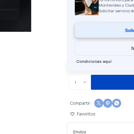
Montevideo y Ciud
Solicitar servicio 
Soli
N
Condiciones aquí
1



Envíos