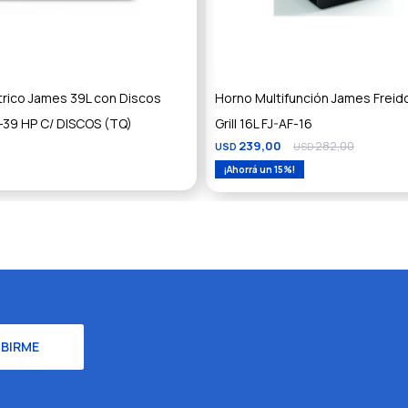
trico James 39L con Discos
Horno Multifunción James Freid
-39 HP C/ DISCOS (TQ)
Grill 16L FJ-AF-16
239,00
282,00
USD
USD
15
IBIRME