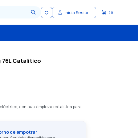
0
$
 76L Catalitico
léctrico, con autolimpieza catalítica para
Horno de empotrar
 usar. Servicio disponible para