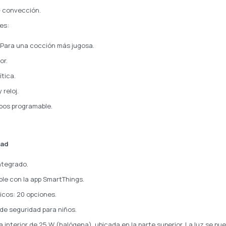
 + convección.
es:
 Para una cocción más jugosa.
or.
ítica.
 reloj.
mpos programable.
dad
integrado.
ble con la app SmartThings.
cos: 20 opciones.
de seguridad para niños.
 interior de 25 W (halógena), ubicada en la parte superior. La luz se p