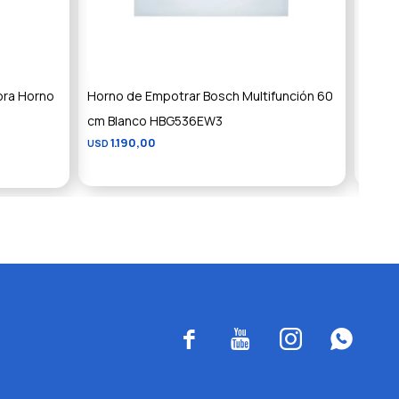
ora Horno
Horno de Empotrar Bosch Multifunción 60
Horno
cm Blanco HBG536EW3
HBA5
1.190,00
1.
USD
USD



