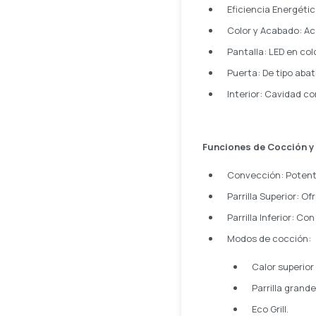
Eficiencia Energétic
Color y Acabado: Ac
Pantalla: LED en col
Puerta: De tipo abati
Interior: Cavidad co
Funciones de Cocción y
Convección: Potent
Parrilla Superior: O
Parrilla Inferior: Co
Modos de cocción:
Calor superior
Parrilla grande
Eco Grill.