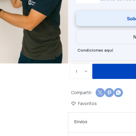
Soli
N
Condiciones aquí
1



Envíos