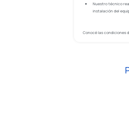
Nuestro técnico real
instalación del equ
Conocé las condiciones de
P