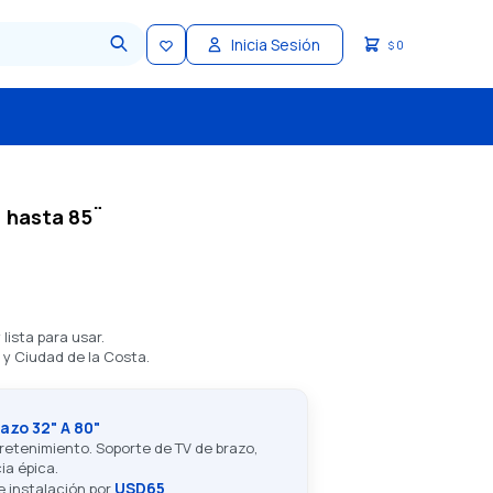
0
$
¨ hasta 85¨
lista para usar.
 y Ciudad de la Costa.
azo 32" A 80"
tretenimiento. Soporte de TV de brazo,
ia épica.
USD65
de instalación por