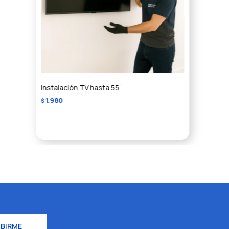
Instalación TV hasta 55¨
1.980
$
IBIRME