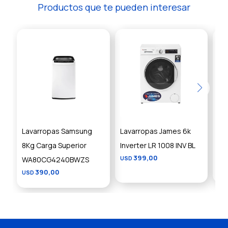
Productos que te pueden interesar
Lavarropas Samsung
Lavarropas James 6k
An
8Kg Carga Superior
Inverter LR 1008 INV BL
Ja
399,00
WA80CG4240BWZS
USD
US
390,00
USD