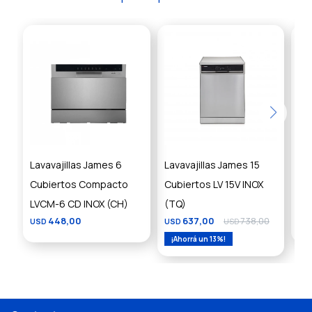
Lavavajillas James 6
Lavavajillas James 15
La
Cubiertos Compacto
Cubiertos LV 15V INOX
Cub
LVCM-6 CD INOX (CH)
(TQ)
DW
448,00
637,00
738,00
USD
USD
USD
US
13