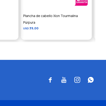
Plancha de cabello Xion Tourmalina
Rizad
5
Púrpura
USD
39,00
USD



