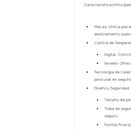
Características Principal
Placas: Utiliza plac
deslizamiento suave 
Control de Tempera
Digital: Contr
Niveles: Ofrec
Tecnología de Calen
para usar en segun
Diseño y Seguridad:
Tamaño del pat
Traba de segu
seguro.
Puntas finas p