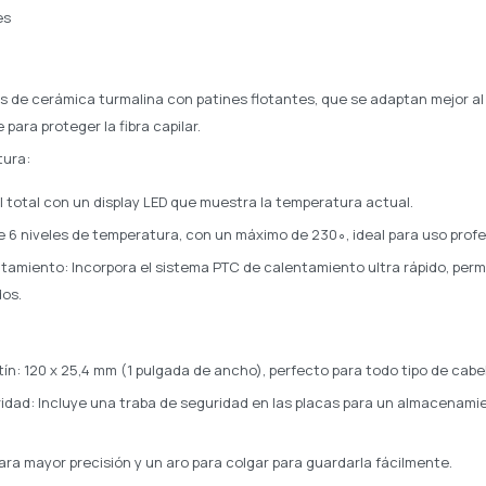
es
as de cerámica turmalina con patines flotantes, que se adaptan mejor al
para proteger la fibra capilar.
tura:
ol total con un display LED que muestra la temperatura actual.
e 6 niveles de temperatura, con un máximo de 230∘, ideal para uso profe
tamiento: Incorpora el sistema PTC de calentamiento ultra rápido, permi
dos.
ín: 120 x 25,4 mm (1 pulgada de ancho), perfecto para todo tipo de cabel
ridad: Incluye una traba de seguridad en las placas para un almacenam
ara mayor precisión y un aro para colgar para guardarla fácilmente.