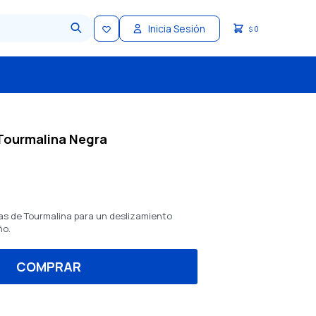
0
$
 Tourmalina Negra
acas de Tourmalina para un deslizamiento
ño.
COMPRAR