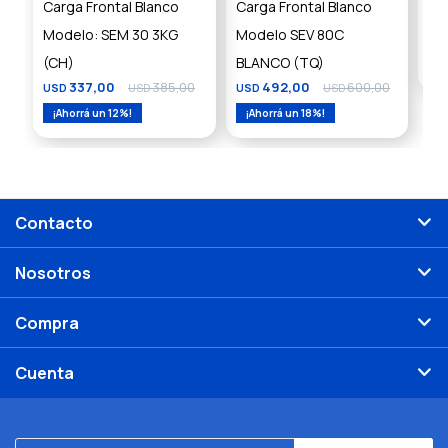
Carga Frontal Blanco
Carga Frontal Blanco
fr
Modelo: SEM 30 3KG
Modelo SEV 80C
10
(CH)
BLANCO (TQ)
US
337,00
385,00
492,00
600,00
USD
USD
USD
USD
12
18
Contacto
Nosotros
Compra
Cuenta