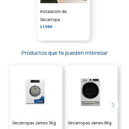
Instalación de
Secarropa
1.980
$
Productos que te pueden interesar
Secarropas James 3Kg
Secarropas James 8Kg
Se