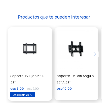
Productos que te pueden interesar
Soporte Tv Fijo 26" A
Soporte Tv Con Angulo
So
8
43"
14" A 43"
$
5,00
7,00
10,00
USD
USD
USD
28