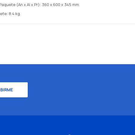
Paquete (An x Al x Pr): 360 x 600 x 345 mm.
te: 8.4 kg.
IBIRME