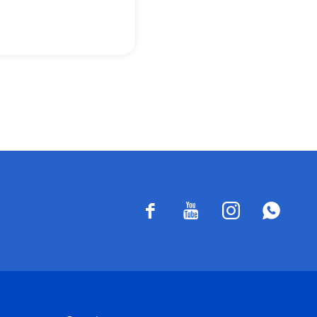



