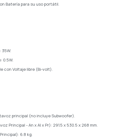
n Batería para su uso portátil.
: 35W.
: 0.5W.
e con Voltaje libre (Bi-volt).
tavoz principal (no incluye Subwoofer).
oz Principal - An x Al x Pr): 291.5 x 530.5 x 268 mm.
rincipal): 6.8 kg.