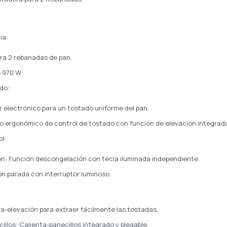
ia:
ra 2 rebanadas de pan.
–970 W.
do:
 electrónico para un tostado uniforme del pan.
o ergonómico de control de tostado con función de elevación integrad
l:
n: Función descongelación con tecla iluminada independiente.
n parada con interruptor luminoso.
ra-elevación para extraer fácilmente las tostadas.
illos: Calienta-panecillos integrado y plegable.