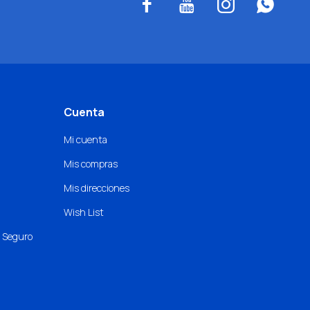




Cuenta
Mi cuenta
Mis compras
Mis direcciones
Wish List
o Seguro