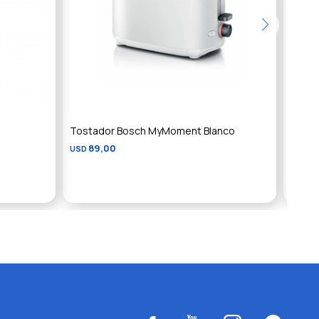
Tostador Bosch MyMoment Blanco
Tosta
89,00
USD
Acero 
1
USD