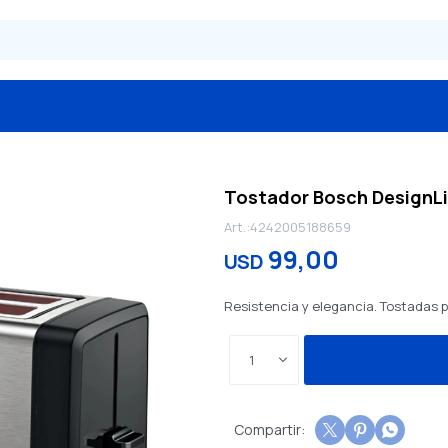
Tostador Bosch DesignLi
4242005188659
99,00
USD
Resistencia y elegancia. Tostadas
1


