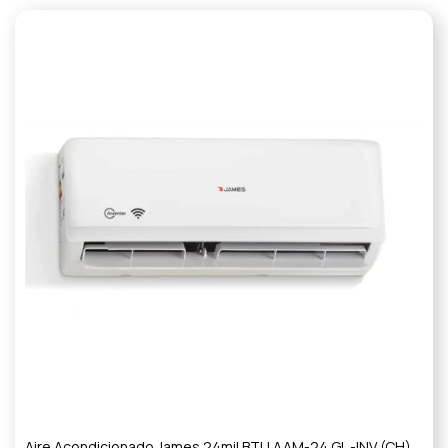
Aire Acondicionado James 24mil BTU AAM-24 GL -INV (CH)