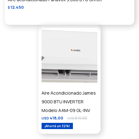
12.450
$
Aire Acondicionado James
9000 BTU INVERTER
Modelo AAM-09 GL-INV
418,00
619,00
USD
USD
32