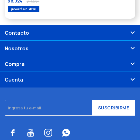
8.024
11.561
$
$
30
Contacto
Nosotros
Compra
Cuenta
SUSCRIBIRME



