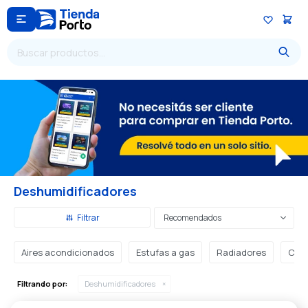

Deshumidificadores
Recomendados
Aires acondicionados
Estufas a gas
Radiadores
Cale
Filtrando por:
Deshumidificadores