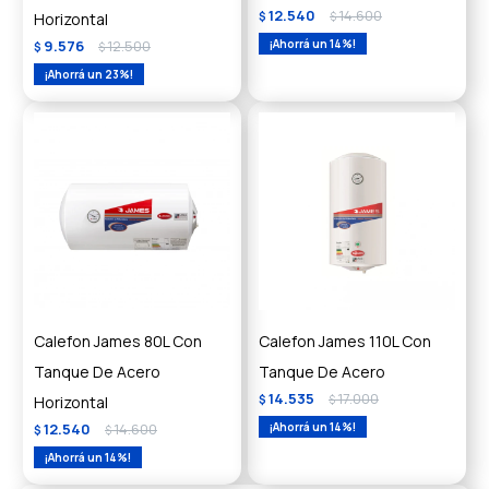
12.540
14.600
Horizontal
$
$
9.576
12.500
14
$
$
23
Calefon James 80L Con
Calefon James 110L Con
Tanque De Acero
Tanque De Acero
14.535
17.000
Horizontal
$
$
12.540
14.600
14
$
$
14