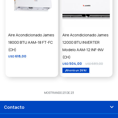
Aire Acondicionado James
Aire Acondicionado James
18000 BTU AAM-18 FT-FC
12000 BTU INVERTER
(CH)
Modelo AAM-12 INF-INV
618,00
USD
(CH)
504,00
689,00
USD
USD
26
MOSTRANDO
23
DE
23
Contacto