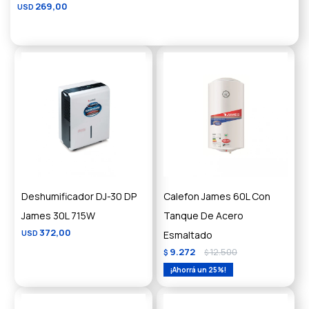
269,00
USD
Deshumificador DJ-30 DP
Calefon James 60L Con
James 30L 715W
Tanque De Acero
372,00
USD
Esmaltado
9.272
12.500
$
$
25