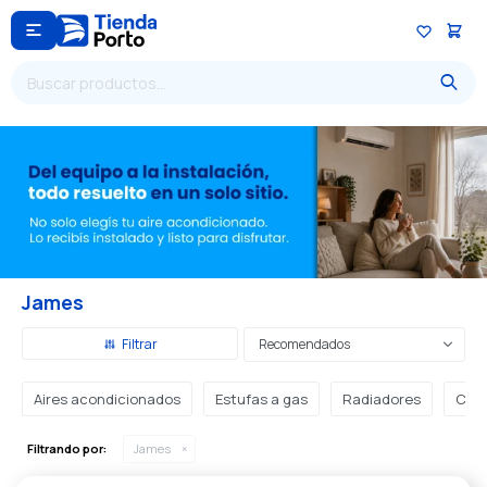

James
Recomendados
Aires acondicionados
Estufas a gas
Radiadores
Cale
Filtrando por:
James