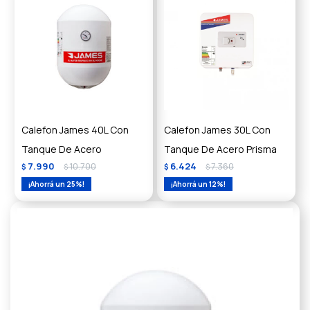
Calefon James 40L Con
Calefon James 30L Con
Tanque De Acero
Tanque De Acero Prisma
7.990
10.700
6.424
7.360
$
$
$
$
25
12