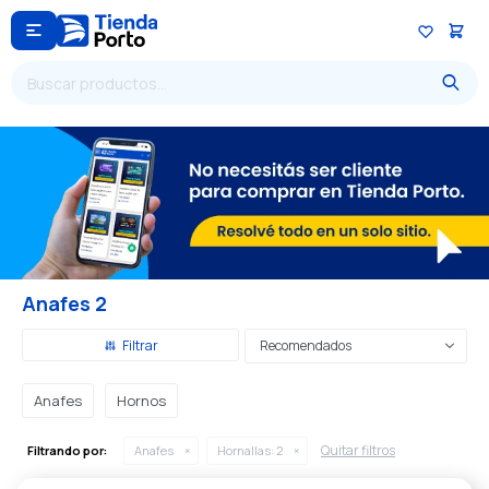

Anafes 2
Recomendados
Anafes
Hornos
Quitar filtros
Filtrando por:
Anafes
Hornallas:
2