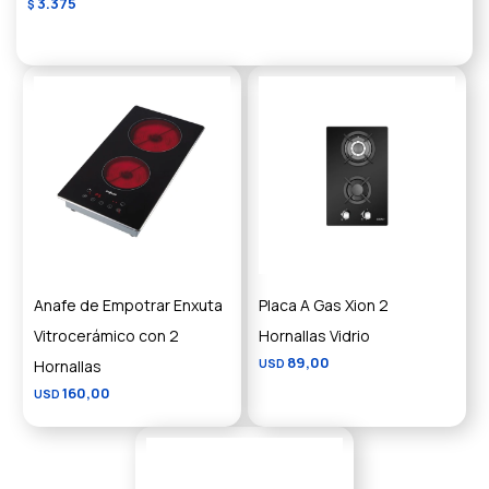
3.375
$
Anafe de Empotrar Enxuta
Placa A Gas Xion 2
Vitrocerámico con 2
Hornallas Vidrio
89,00
Hornallas
USD
160,00
USD