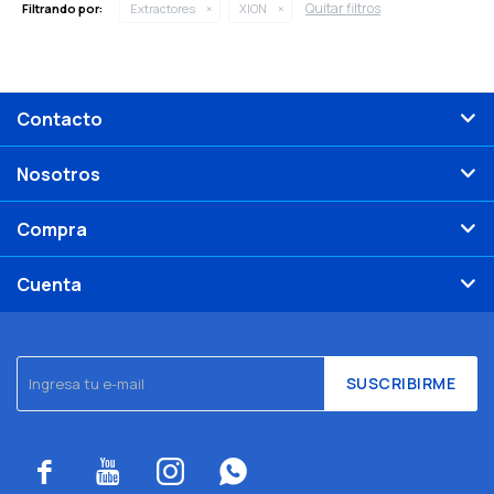
Quitar filtros
Filtrando por:
Extractores
XION
Contacto
Nosotros
Compra
Cuenta
SUSCRIBIRME



