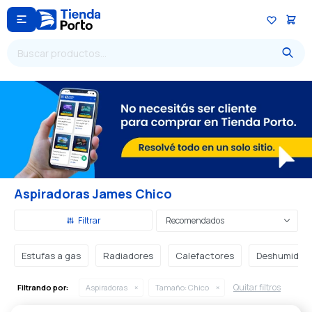

Aspiradoras James Chico
Recomendados
Estufas a gas
Radiadores
Calefactores
Deshumidifi
Quitar filtros
Filtrando por:
Aspiradoras
Tamaño:
Chico