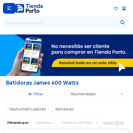

Batidoras James 400 Watts
Recomendados
Deshumidificadores
Batidoras
Quitar filtros
Filtrando por:
Batidoras
Potencia:
400 Watts