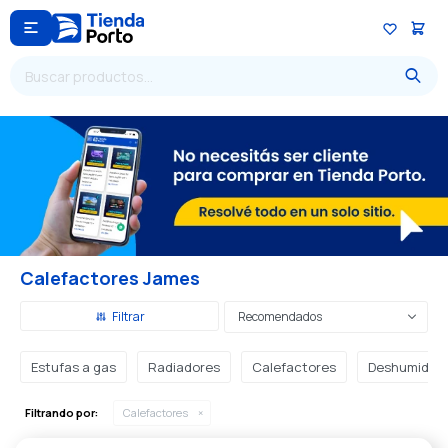

Calefactores James
Recomendados
Estufas a gas
Radiadores
Calefactores
Deshumidifi
Filtrando por:
Calefactores