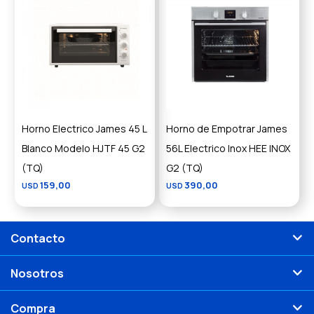
Horno Electrico James 45 L
Horno de Empotrar James
Blanco Modelo HJTF 45 G2
56L Electrico Inox HEE INOX
(TQ)
G2 (TQ)
159,00
390,00
USD
USD
Contacto
Nosotros
Compra