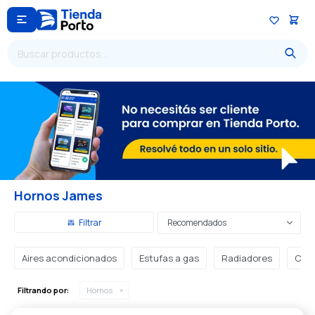

Hornos James
Recomendados
Aires acondicionados
Estufas a gas
Radiadores
Cale
Filtrando por:
Hornos