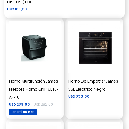
DISCOS (TQ)
185,00
USD
Horno Multifunción James
Horno De Empotrar James
Freidora Horno Grill 16L FJ-
56L Electrico Negro
390,00
AF-16
USD
239,00
282,00
USD
USD
15