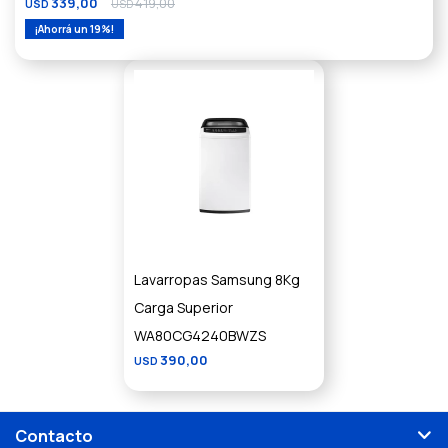
339,00
419,00
USD
USD
19
Lavarropas Samsung 8Kg
Carga Superior
WA80CG4240BWZS
390,00
USD
Contacto