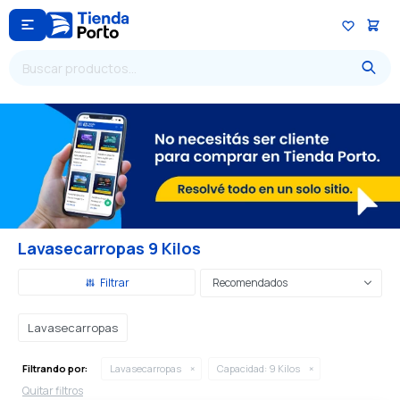

Lavasecarropas 9 Kilos
Recomendados
Lavasecarropas
Filtrando por:
Lavasecarropas
Capacidad:
9 Kilos
Quitar filtros