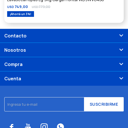
749,00
779,00
USD
USD
3
Contacto
Nosotros
Compra
Cuenta
SUSCRIBIRME



