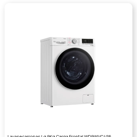
Lavasecarropas Lg 9Kg Carga Frontal WD9WVC4S6