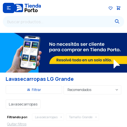

Lavasecarropas LG Grande
Recomendados
Lavasecarropas
Filtrando por:
Lavasecarropas
Tamaño:
Grande
Quitar filtros