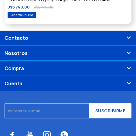
749,00
779,00
USD
USD
3
Contacto
Nosotros
Compra
Cuenta
SUSCRIBIRME



