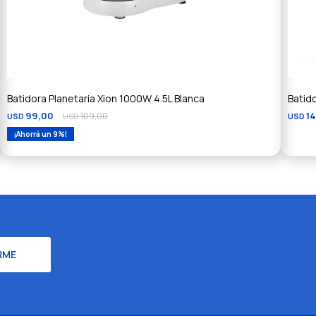
Batidora Planetaria Xion 1000W 4.5L Blanca
Batid
99,00
109,00
1
USD
USD
USD
9
RME