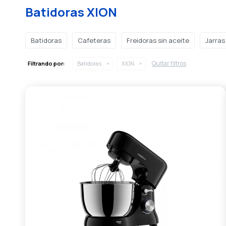
Batidoras XION
Batidoras
Cafeteras
Freidoras sin aceite
Jarras
Quitar filtros
Filtrando por:
Batidoras
XION