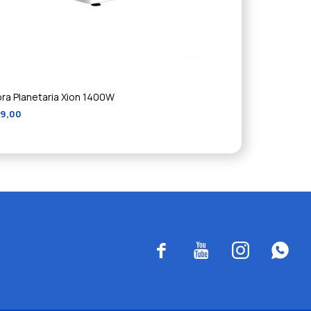
ora Planetaria Xion 1400W
49,00



