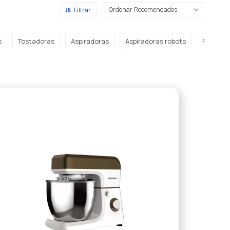
Recomendados
s
Tostadoras
Aspiradoras
Aspiradoras robots
Fábrica 