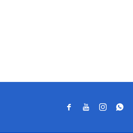



