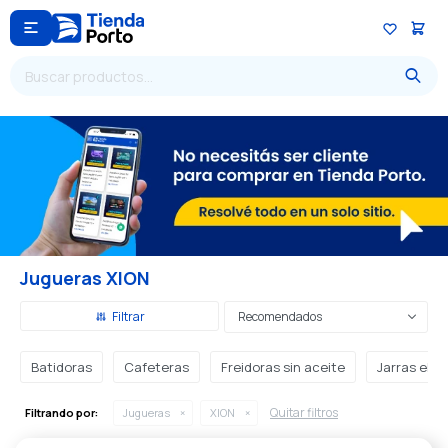

Jugueras XION
Recomendados
Batidoras
Cafeteras
Freidoras sin aceite
Jarras eléc
Quitar filtros
Filtrando por:
Jugueras
XION