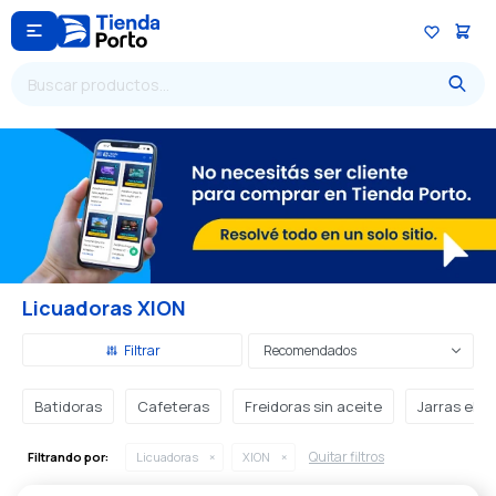

Licuadoras XION
Recomendados
Batidoras
Cafeteras
Freidoras sin aceite
Jarras eléc
Quitar filtros
Filtrando por:
Licuadoras
XION