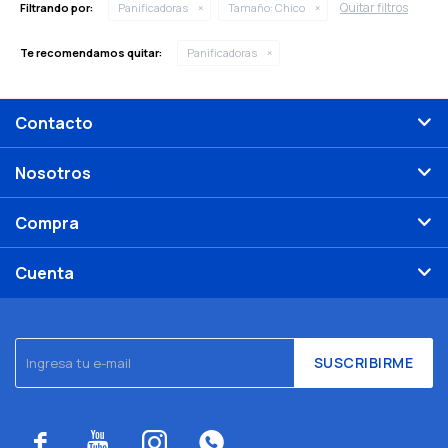
Quitar filtros
Filtrando por:
Panificadoras
Tamaño:
Chico
Te recomendamos quitar:
Panificadoras
Contacto
Nosotros
Compra
Cuenta
SUSCRIBIRME



