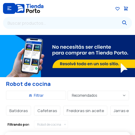

Robot de cocina
Recomendados
Batidoras
Cafeteras
Freidoras sin aceite
Jarras eléc
Filtrando por:
Robot de cocina