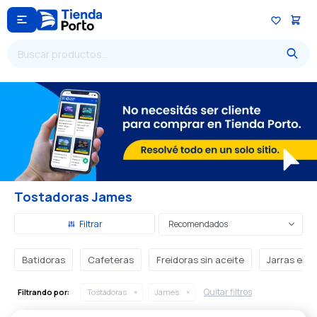

Tostadoras James
Recomendados
Batidoras
Cafeteras
Freidoras sin aceite
Jarras eléc
Quitar filtros
Filtrando por:
Tostadoras
James