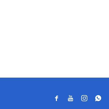



